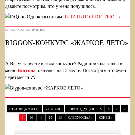
давайте посмотрим, что у меня получилось.
ЧИТАТЬ ПОЛНОСТЬЮ
→
ОПУБЛИКОВАНО
29.05.2014
BIGGON-КОНКУРС «ЖАРКОЕ ЛЕТО»
А Вы участвуете в этом конкурсе? Ради прикола зашел в
Биггона
меню
, оказался на 15 месте. Посмотрим что будет
через месяц 🙂
СТРАНИЦА 9 ИЗ 16
« НАЧАЛО
‹ ПРЕДЫДУЩАЯ
5
6
7
8
9
10
11
12
13
СЛЕДУЮЩАЯ ›
КОНЕЦ »